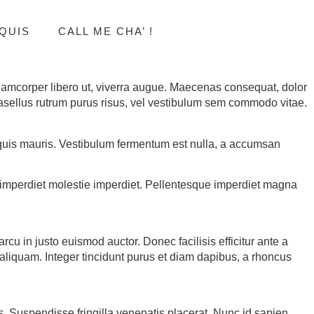
QUIS
CALL ME CHA’ !
llamcorper libero ut, viverra augue. Maecenas consequat, dolor
. Phasellus rutrum purus risus, vel vestibulum sem commodo vitae.
 quis mauris. Vestibulum fermentum est nulla, a accumsan
e imperdiet molestie imperdiet. Pellentesque imperdiet magna
u in justo euismod auctor. Donec facilisis efficitur ante a
liquam. Integer tincidunt purus et diam dapibus, a rhoncus
s. Suspendisse fringilla venenatis placerat. Nunc id sapien