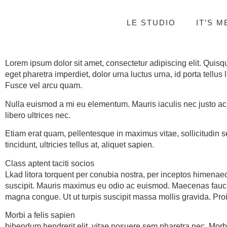
LE STUDIO
IT’S M
Lorem ipsum dolor sit amet, consectetur adipiscing elit. Quis
eget pharetra imperdiet, dolor urna luctus urna, id porta tellus
Fusce vel arcu quam.
Nulla euismod a mi eu elementum. Mauris iaculis nec justo ac
libero ultrices nec.
Etiam erat quam, pellentesque in maximus vitae, sollicitudin 
tincidunt, ultricies tellus at, aliquet sapien.
Class aptent taciti socios
Lkad litora torquent per conubia nostra, per inceptos himenaeo
suscipit. Mauris maximus eu odio ac euismod. Maecenas faucib
magna congue. Ut ut turpis suscipit massa mollis gravida. Proin
Morbi a felis sapien
bibendum hendrerit elit, vitae posuere sem pharetra nec. Morbi