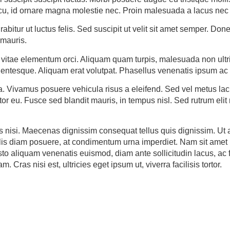
u, id ornare magna molestie nec. Proin malesuada a lacus nec 
urabitur ut luctus felis. Sed suscipit ut velit sit amet semper. Do
 mauris.
 vitae elementum orci. Aliquam quam turpis, malesuada non ultric
llentesque. Aliquam erat volutpat. Phasellus venenatis ipsum ac
. Vivamus posuere vehicula risus a eleifend. Sed vel metus lac
itor eu. Fusce sed blandit mauris, in tempus nisl. Sed rutrum eli
 nisi. Maecenas dignissim consequat tellus quis dignissim. Ut a
lis diam posuere, at condimentum urna imperdiet. Nam sit amet pu
justo aliquam venenatis euismod, diam ante sollicitudin lacus, ac
ras nisi est, ultricies eget ipsum ut, viverra facilisis tortor.