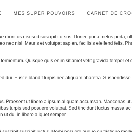
E
MES SUPER POUVOIRS
CARNET DE CRO
que rhoncus nisi sed suscipit cursus. Donec porta metus porta, u
 leo nec nisl. Mauris et volutpat sapien, facilisis eleifend felis
 fermentum. Quisque quis enim sit amet velit gravida tempor et
sed dui. Fusce blandit turpis nec aliquam pharetra. Suspendiss
s. Praesent ut libero a ipsum aliquam accumsan. Maecenas ut arc
us turpis sed posuere volutpat. Sed tincidunt luctus massa ac a
 ut dui in libero aliquet semper.
 suscipit suscipit luctus. Morbi posuere augue eu tristique molli