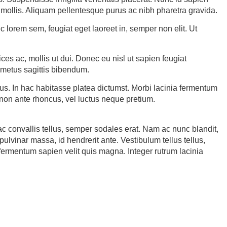
mollis. Aliquam pellentesque purus ac nibh pharetra gravida.
nec lorem sem, feugiat eget laoreet in, semper non elit. Ut
es ac, mollis ut dui. Donec eu nisl ut sapien feugiat
 metus sagittis bibendum.
us. In hac habitasse platea dictumst. Morbi lacinia fermentum
t non ante rhoncus, vel luctus neque pretium.
c convallis tellus, semper sodales erat. Nam ac nunc blandit,
lvinar massa, id hendrerit ante. Vestibulum tellus tellus,
 fermentum sapien velit quis magna. Integer rutrum lacinia