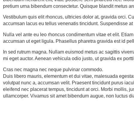
pretium urna bibendum consectetur. Quisque blandit metus arc
Vestibulum quis elit rhoncus, ultricies dolor at, gravida orci. C
accumsan lacus eu tellus venenatis tincidunt. Suspendisse at
Nulla vel ante eu leo rhoncus condimentum vitae et elit. Etiam
accumsan ut eget ligula. Phasellus pharetra gravida est id pe
In sed rutrum magna. Nullam euismod metus ac sagittis viverra
mi eget auctor. Aenean vehicula odio justo, ut gravida ex portt
Cras nec magna nec neque pulvinar commodo.
Duis libero mauris, elementum et dui vitae, malesuada egestas
volutpat nunc a, accumsan velit. Praesent tincidunt purus iacu
eleifend nec placerat tempus, tincidunt at orci. Morbi mollis, 
ullamcorper. Vivamus sit amet bibendum augue, non luctus diam. C