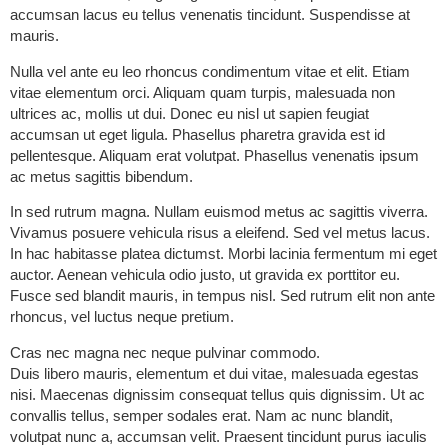
accumsan lacus eu tellus venenatis tincidunt. Suspendisse at
mauris.
Nulla vel ante eu leo rhoncus condimentum vitae et elit. Etiam
vitae elementum orci. Aliquam quam turpis, malesuada non
ultrices ac, mollis ut dui. Donec eu nisl ut sapien feugiat
accumsan ut eget ligula. Phasellus pharetra gravida est id
pellentesque. Aliquam erat volutpat. Phasellus venenatis ipsum
ac metus sagittis bibendum.
In sed rutrum magna. Nullam euismod metus ac sagittis viverra.
Vivamus posuere vehicula risus a eleifend. Sed vel metus lacus.
In hac habitasse platea dictumst. Morbi lacinia fermentum mi eget
auctor. Aenean vehicula odio justo, ut gravida ex porttitor eu.
Fusce sed blandit mauris, in tempus nisl. Sed rutrum elit non ante
rhoncus, vel luctus neque pretium.
Cras nec magna nec neque pulvinar commodo.
Duis libero mauris, elementum et dui vitae, malesuada egestas
nisi. Maecenas dignissim consequat tellus quis dignissim. Ut ac
convallis tellus, semper sodales erat. Nam ac nunc blandit,
volutpat nunc a, accumsan velit. Praesent tincidunt purus iaculis