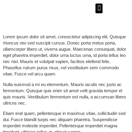
MES SUPER POUVOIRS
CARNET DE CROQUIS
CALL ME CHA’ !
Lorem ipsum dolor sit amet, consectetur adipiscing elit. Quisque
rhoncus nisi sed suscipit cursus. Donec porta metus porta,
ullamcorper libero ut, viverra augue. Maecenas consequat, dolor
eget pharetra imperdiet, dolor urna luctus urna, id porta tellus leo
nec nisl. Mauris et volutpat sapien, facilisis eleifend felis.
Phasellus rutrum purus risus, vel vestibulum sem commodo
vitae. Fusce vel arcu quam.
Nulla euismod a mi eu elementum. Mauris iaculis nec justo ac
fermentum. Quisque quis enim sit amet velit gravida tempor et
quis mauris. Vestibulum fermentum est nulla, a accumsan libero
ultrices nec.
Etiam erat quam, pellentesque in maximus vitae, sollicitudin sed
dui. Fusce blandit turpis nec aliquam pharetra. Suspendisse
imperdiet molestie imperdiet. Pellentesque imperdiet magna
tincidunt, ultricies tellus at, aliquet sapien.