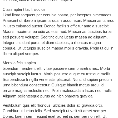
Class aptent taciti socios
Lkad litora torquent per conubia nostra, per inceptos himenaeos.
Praesent ut libero a ipsum aliquam accumsan. Maecenas ut arcu
in justo euismod auctor. Donec facilisis efficitur ante a suscipit.
Mauris maximus eu odio ac euismod. Maecenas faucibus turpis
sed posuere volutpat. Sed tincidunt luctus massa ac aliquam.
Integer tincidunt purus et diam dapibus, a rhoncus magna
congue. Ut ut turpis suscipit massa mollis gravida. Proin ut dui in
libero aliquet semper.
Morbi a felis sapien
bibendum hendrerit elit, vitae posuere sem pharetra nec. Morbi
suscipit suscipit luctus. Morbi posuere augue eu tristique mollis.
Suspendisse fringilla venenatis placerat. Nunc id sapien pretium
urna bibendum consectetur. Quisque blandit metus arcu, id
ornare magna molestie nec. Proin malesuada a lacus nec mollis.
Aliquam pellentesque purus ac nibh pharetra gravida.
Vestibulum quis elit rhoncus, ultricies dolor at, gravida orci.
Curabitur ut luctus felis. Sed suscipit ut velit sit amet semper.
Donec lorem sem, feugiat eget laoreet in, semper non elit. Ut